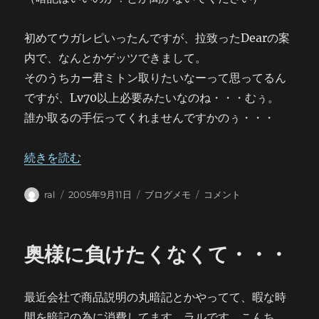
初めてウガレピいったんですが、拉致ったDearの案
内で、なんとかゲッツできまして。
そのうちカー君ミトン取りたいなーって思ってるん
ですが、Lv70以上必要みたいなのね・・・むぅ。
誰か取るの手伝ってくれませんですかのぅ・・・
“お知らせ” の
続きを読む
投
投
カ
お
ral
2005年9月11日
ブログメモ
コメント
稿
稿
テ
知
者
日:
ゴ
ら
リ
せ
奥様に負けたくなくて・・・
ー
に
最近会社で商品説明の丸暗記とかやってて、暇な時
間を暗記の為に消費してます。ラルです。こんち