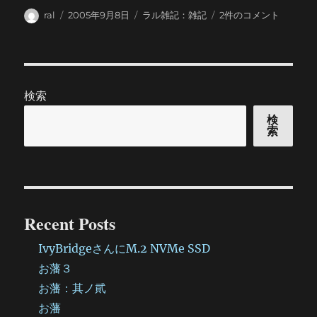
投
投
カ
奥
ral
2005年9月8日
ラル雑記：雑記
2件のコメント
稿
稿
テ
様
者
日:
ゴ
に
リ
負
ー
け
た
検索
く
な
検
索
く
て・・・
へ
の
Recent Posts
IvyBridgeさんにM.2 NVMe SSD
お藩３
お藩：其ノ貮
お藩