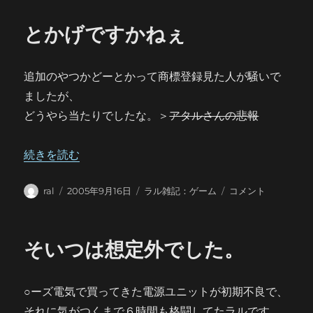
とかげですかねぇ
追加のやつかどーとかって商標登録見た人が騒いで
ましたが、
どうやら当たりでしたな。＞
アタルさんの悲報
“とかげですかねぇ” の
続きを読む
投
投
カ
と
ral
2005年9月16日
ラル雑記：ゲーム
コメント
稿
稿
テ
か
者
日:
ゴ
げ
リ
で
そいつは想定外でした。
ー
す
か
ね
○ーズ電気で買ってきた電源ユニットが初期不良で、
ぇ
に
それに気がつくまで６時間も格闘してたラルです。