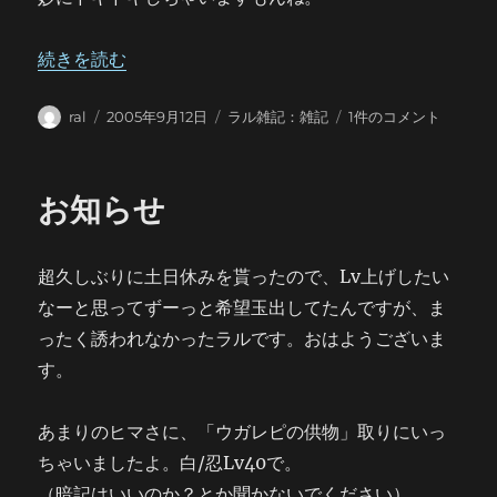
“そいつは想定外でした。” の
続きを読む
投
投
カ
そ
ral
2005年9月12日
ラル雑記：雑記
1件のコメント
稿
稿
テ
い
者
日:
ゴ
つ
リ
は
お知らせ
ー
想
定
外
超久しぶりに土日休みを貰ったので、Lv上げしたい
で
し
なーと思ってずーっと希望玉出してたんですが、ま
た。
ったく誘われなかったラルです。おはようございま
へ
す。
の
あまりのヒマさに、「ウガレピの供物」取りにいっ
ちゃいましたよ。白/忍Lv40で。
（暗記はいいのか？とか聞かないでください）