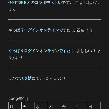
今FF13RRとのコラボ中らしいです。
に
よしおさん
より
やっぱりログインオンラインですた
に
匿名
より
やっぱりログインオンラインですた
に
よしお(♀キャ
ラ)
より
ラバナスタ鯖にて。
に
らる
より
2009年6月
月
火
水
木
金
土
日