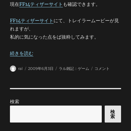
現在
FF14ティザーサイト
も確認できます。
FF14ティザーサイト
にて、トレイラームービーが見
れますが、
私的に気になった点をば抜粋してみます。
“ｆｆ14発表されましたね。” の
続きを読む
投
投
カ
ｆ
ral
2009年6月3日
ラル雑記：ゲーム
コメント
稿
稿
テ
ｆ
者
日:
ゴ
14
リ
発
ー
表
さ
検索
れ
ま
検
索
し
た
ね。