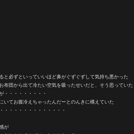
 の
ると必ずといっていいほど鼻がぐずぐずして気持ち悪かった
お布団から出て冷たい空気を吸ったせいだと、そう思っていた
が・・・・・・・・・
にいてお腹冷えちゃったんだーとのんきに構えていた
・・・・・・・・・・・・・・
感が