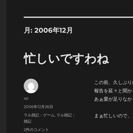
月:
2006年12月
忙しいですわね
この前、久しぶり
報告を延々と聞か
投
ral
あぁ愛が足りなか
稿
投
2006年12月26日
者
稿
カ
ラル雑記：ゲーム
,
ラル雑記：
まぁ忙しいので、
日:
テ
雑記
ゴ
忙
2件のコメント