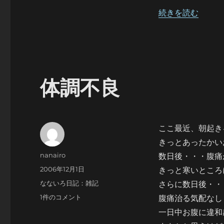
リ
し
ー
“忙しいですわね”
続きを読む
い
で
す
わ
ね
へ
の
体調不良
ここ最近、朝起き
きっとあったかい
投
nanairo
数日後・・・腹痛
稿
投
2006年12月1日
きっと寒いところ
者
稿
カ
なないろ日記：雑記
さらに数日後・・
日:
テ
体
1件のコメント
腹痛治る気配なし
ゴ
調
一日中お腹に違和
リ
不