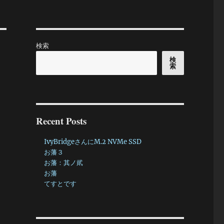
検索
検
索
Recent Posts
IvyBridgeさんにM.2 NVMe SSD
お藩３
お藩：其ノ貮
お藩
てすとです