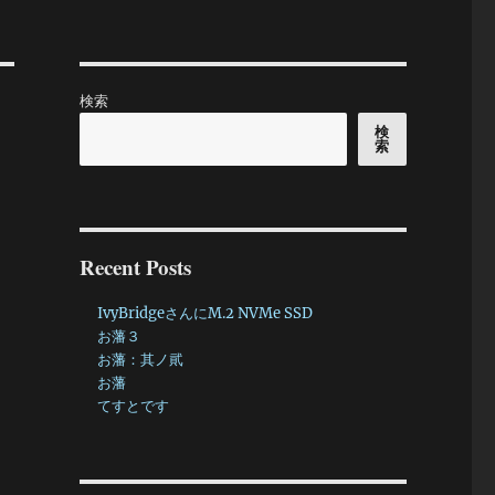
検索
検
索
Recent Posts
IvyBridgeさんにM.2 NVMe SSD
お藩３
お藩：其ノ貮
お藩
てすとです