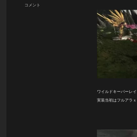
日:
テ
こ
コメント
ゴ
こ
リ
1
ー
年
放
置
で
し
た
が、
引
退
し
た
ワイルドキーパーレイ
訳
実装当初はフルアラｘ
で
は
あ
り
ま
せ