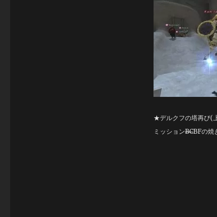
ん
に
ょ
ー
に
★デルクフの塔再び(上
ミッション
BC
BFの