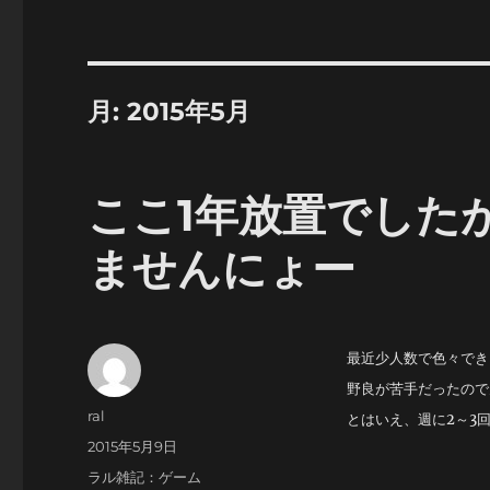
月:
2015年5月
ここ1年放置でした
ませんにょー
最近少人数で色々でき
野良が苦手だったので
投
ral
とはいえ、週に2～3
稿
投
2015年5月9日
者
稿
カ
ラル雑記：ゲーム