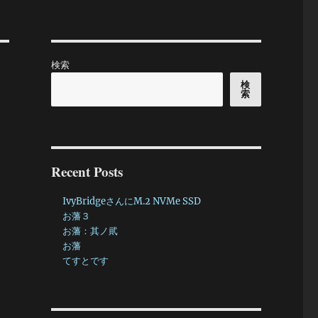
検索
検
索
Recent Posts
IvyBridgeさんにM.2 NVMe SSD
お藩３
お藩：其ノ貮
お藩
てすとです