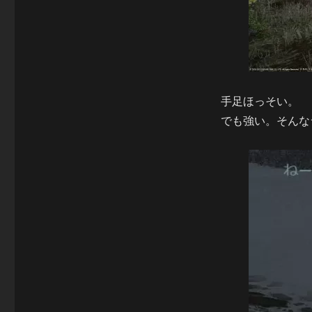
リ
と
ー
の
コ
ラ
ボ
中
ら
手足ほっそい。
し
でも強い。そんな
い
で
す。
へ
の