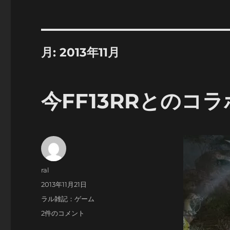
月:
2013年11月
今FF13RRとのコ
投
ral
稿
投
2013年11月21日
者
稿
カ
ラル雑記：ゲーム
日:
テ
今
2件のコメント
ゴ
FF13RR