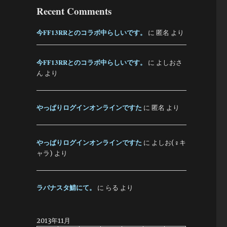
Recent Comments
今FF13RRとのコラボ中らしいです。
に
匿名
より
今FF13RRとのコラボ中らしいです。
に
よしおさ
ん
より
やっぱりログインオンラインですた
に
匿名
より
やっぱりログインオンラインですた
に
よしお(♀キ
ャラ)
より
ラバナスタ鯖にて。
に
らる
より
2013年11月