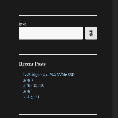
検索
検
索
Recent Posts
IvyBridgeさんにM.2 NVMe SSD
お藩３
お藩：其ノ貮
お藩
てすとです