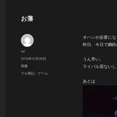
お藩
オハンが必要にな
昨日、今日で鋼鉄
投
ral
稿
投
2016年10月26日
うん早い。
者
稿
フ
画像
ライバル居ないし
日:
ォ
カ
ラル雑記：ゲーム
ー
テ
あとは
マ
ゴ
ッ
リ
ト
ー