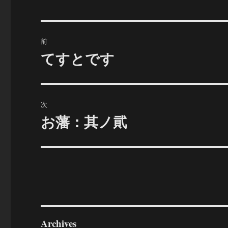
投
前
稿
てすとです
前
の
ナ
投
ビ
稿:
次
ゲ
お藩：其ノ貮
次
の
ー
投
シ
稿:
ョ
ン
Archives