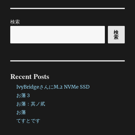
検索
検
索
Recent Posts
IvyBridgeさんにM.2 NVMe SSD
お藩３
お藩：其ノ貮
お藩
てすとです