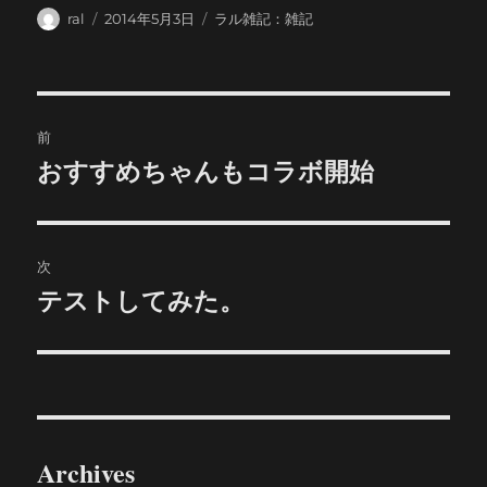
投
投
カ
ral
2014年5月3日
ラル雑記：雑記
稿
稿
テ
者
日:
ゴ
リ
ー
投
前
稿
おすすめちゃんもコラボ開始
前
の
ナ
投
ビ
稿:
次
ゲ
テストしてみた。
次
の
ー
投
シ
稿:
ョ
Archives
ン